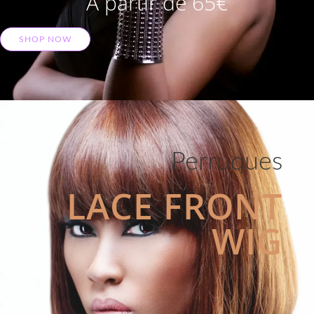
A partir de 65€
SHOP NOW
Perruques
LACE FRONT
WIG