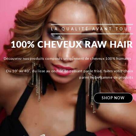
LA QUALITÉ AVANT TOUT
100% CHEVEUX RAW HAIR
Découvrez nos produits composés uniquement de cheveux 100% humains.
Du 10′ au 40′, du lisse au ondulé en passant par le frisé, faites votre choix
parmi notre gamme de produits
SHOP NOW