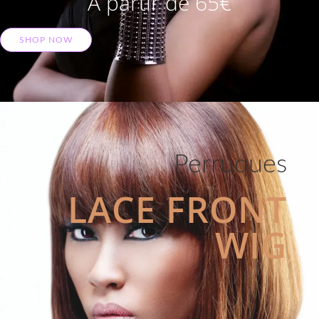
A partir de 65€
SHOP NOW
Perruques
LACE FRONT
WIG