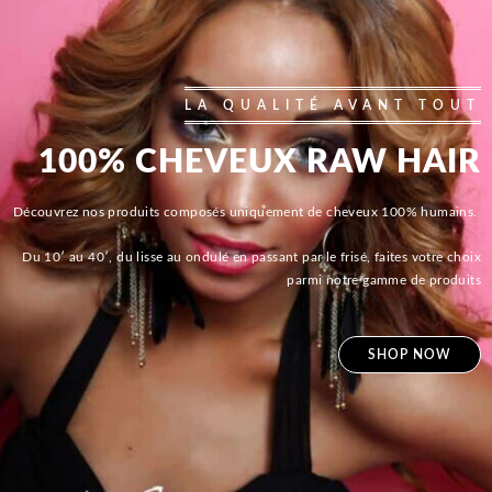
LA QUALITÉ AVANT TOUT
100% CHEVEUX RAW HAIR
Découvrez nos produits composés uniquement de cheveux 100% humains.
Du 10′ au 40′, du lisse au ondulé en passant par le frisé, faites votre choix
parmi notre gamme de produits
SHOP NOW