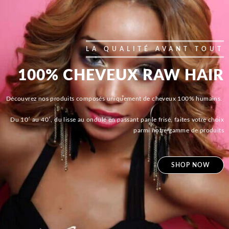
LA QUALITÉ AVANT TOUT
100% CHEVEUX RAW HAIR
Découvrez nos produits composés uniquement de cheveux 100% humains.
Du 10′ au 40′, du lisse au ondulé en passant par le frisé, faites votre choix
parmi notre gamme de produits
SHOP NOW