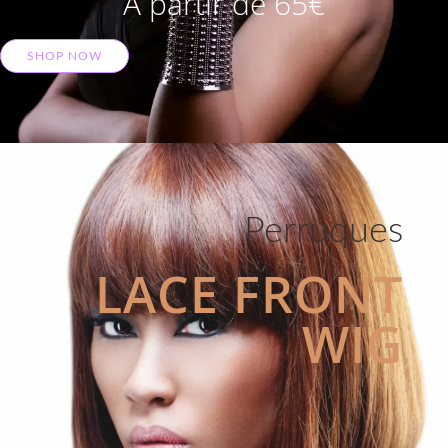
A partir de 65€
SHOP NOW
Perruques
LACE FRONT
WIG