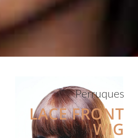
Perruques
LACE FRONT
WIG