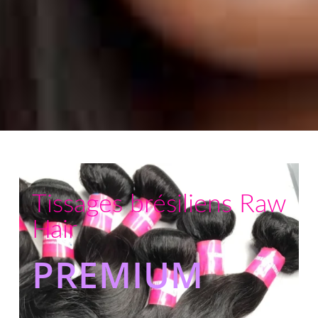
Tissages brésiliens Raw
Hair
PREMIUM