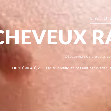
LA Q
CHEVEUX R
Découvrez nos produits 
Du 10′ au 40′, du lisse au ondulé en passant par le frisé,