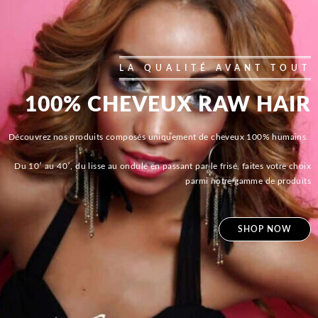
LA QUALITÉ AVANT TOUT
100% CHEVEUX RAW HAIR
Découvrez nos produits composés uniquement de cheveux 100% humains.
Du 10′ au 40′, du lisse au ondulé en passant par le frisé, faites votre choix
parmi notre gamme de produits
SHOP NOW