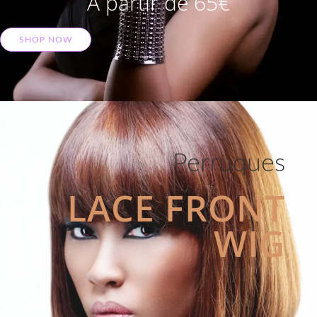
A partir de 65€
SHOP NOW
Perruques
LACE FRONT
WIG