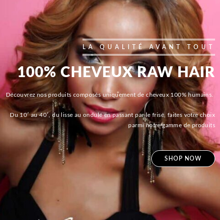
LA QUALITÉ AVANT TOUT
100% CHEVEUX RAW HAIR
Découvrez nos produits composés uniquement de cheveux 100% humains.
Du 10′ au 40′, du lisse au ondulé en passant par le frisé, faites votre choix
parmi notre gamme de produits
SHOP NOW