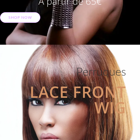
A partir de 65€
SHOP NOW
Perruques
LACE FRONT
WIG