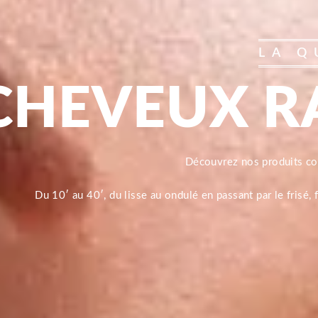
LA Q
CHEVEUX R
Découvrez nos produits 
Du 10′ au 40′, du lisse au ondulé en passant par le frisé,