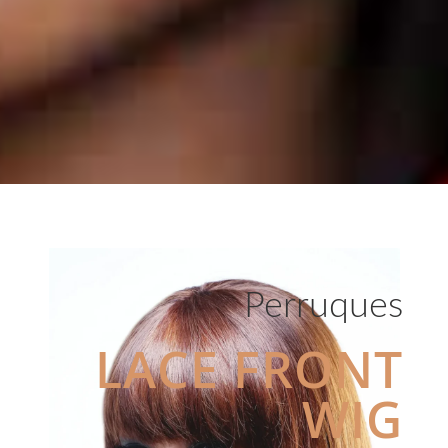
Perruques
LACE FRONT
WIG