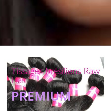
Tissages brésiliens Raw
Hair
PREMIUM