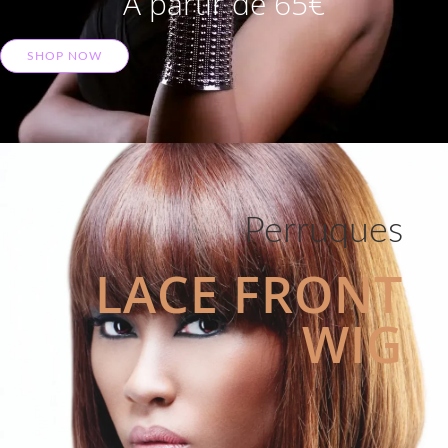
A partir de 65€
SHOP NOW
Perruques
LACE FRONT
WIG