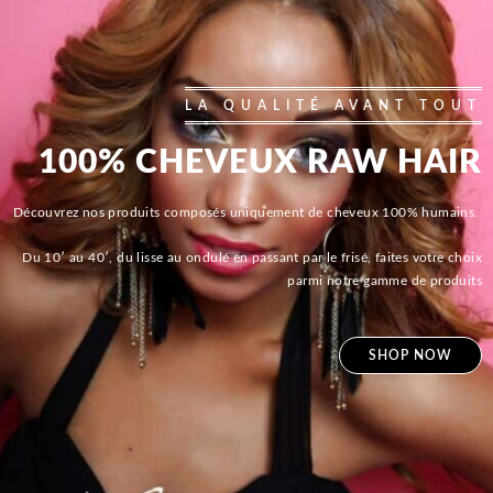
LA QUALITÉ AVANT TOUT
100% CHEVEUX RAW HAIR
Découvrez nos produits composés uniquement de cheveux 100% humains.
Du 10′ au 40′, du lisse au ondulé en passant par le frisé, faites votre choix
parmi notre gamme de produits
SHOP NOW