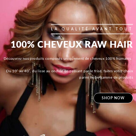
LA QUALITÉ AVANT TOUT
100% CHEVEUX RAW HAIR
Découvrez nos produits composés uniquement de cheveux 100% humains.
Du 10′ au 40′, du lisse au ondulé en passant par le frisé, faites votre choix
parmi notre gamme de produits
SHOP NOW