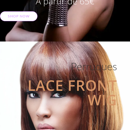
A partir de 65€
SHOP NOW
Perruques
LACE FRONT
WIG