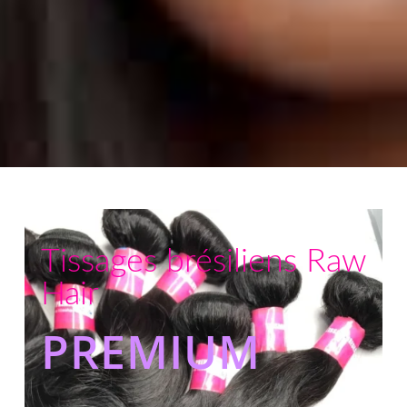
Tissages brésiliens Raw
Hair
PREMIUM