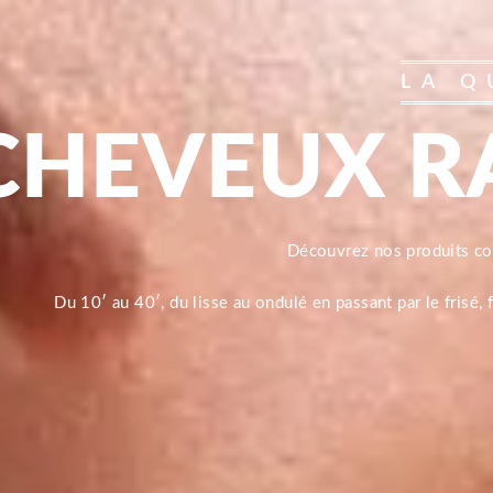
LA Q
CHEVEUX R
Découvrez nos produits 
Du 10′ au 40′, du lisse au ondulé en passant par le frisé,