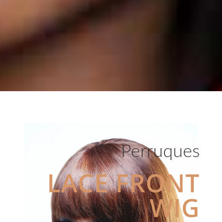
Perruques
LACE FRONT
WIG