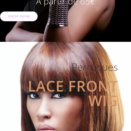
A partir de 65€
SHOP NOW
Perruques
LACE FRONT
WIG