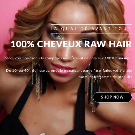
LA QUALITÉ AVANT TOUT
100% CHEVEUX RAW HAIR
Découvrez nos produits composés uniquement de cheveux 100% humains.
Du 10′ au 40′, du lisse au ondulé en passant par le frisé, faites votre choix
parmi notre gamme de produits
SHOP NOW