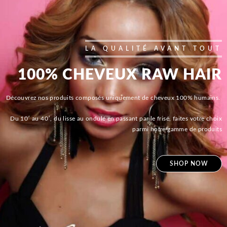
LA QUALITÉ AVANT TOUT
100% CHEVEUX RAW HAIR
Découvrez nos produits composés uniquement de cheveux 100% humains.
Du 10′ au 40′, du lisse au ondulé en passant par le frisé, faites votre choix
parmi notre gamme de produits
SHOP NOW