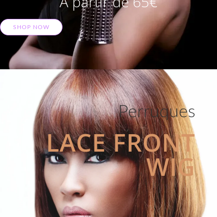
A partir de 65€
SHOP NOW
Perruques
LACE FRONT
WIG