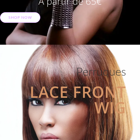
A partir de 65€
SHOP NOW
Perruques
LACE FRONT
WIG