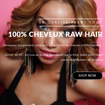
LA QUALITÉ AVANT TOUT
100% CHEVEUX RAW HAIR
Découvrez nos produits composés uniquement de cheveux 100% humains.
Du 10′ au 40′, du lisse au ondulé en passant par le frisé, faites votre choix
parmi notre gamme de produits
SHOP NOW