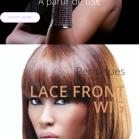
A partir de 65€
SHOP NOW
Perruques
LACE FRONT
WIG