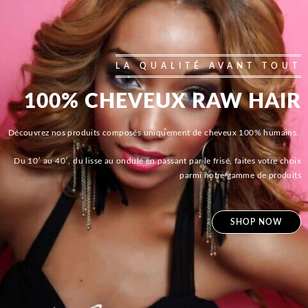
LA QUALITÉ AVANT TOUT
100% CHEVEUX RAW HAIR
Découvrez nos produits composés uniquement de cheveux 100% humains.
Du 10′ au 40′, du lisse au ondulé en passant par le frisé, faites votre choix
parmi notre gamme de produits
SHOP NOW