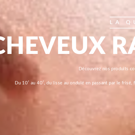
LA Q
CHEVEUX R
Découvrez nos produits 
Du 10′ au 40′, du lisse au ondulé en passant par le frisé,