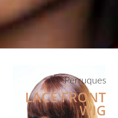
Perruques
LACE FRONT
WIG