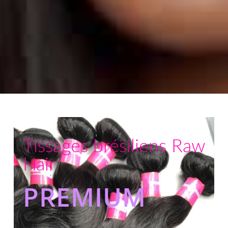
Tissages brésiliens Raw
Hair
PREMIUM