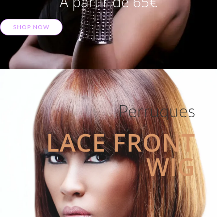
A partir de 65€
SHOP NOW
Perruques
LACE FRONT
WIG