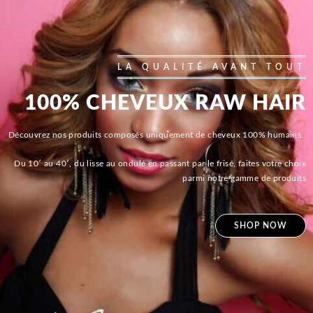
LA QUALITÉ AVANT TOUT
100% CHEVEUX RAW HAIR
Découvrez nos produits composés uniquement de cheveux 100% humains.
Du 10′ au 40′, du lisse au ondulé en passant par le frisé, faites votre choix
parmi notre gamme de produits
SHOP NOW