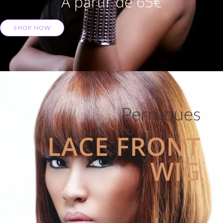
A partir de 65€
SHOP NOW
Perruques
LACE FRONT
WIG