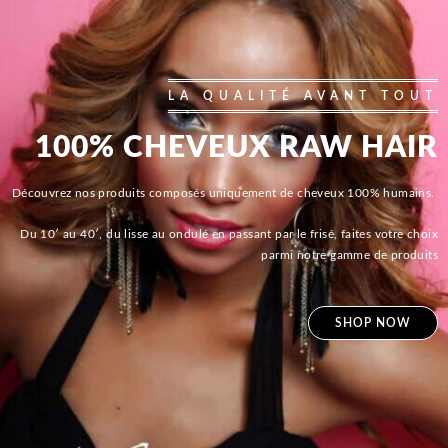
LA QUALITÉ AVANT TOUT
100% CHEVEUX RAW HAIR
Découvrez nos produits composés uniquement de cheveux 100% humains.
Du 10′ au 40′, du lisse au ondulé en passant par le frisé, faites votre choix
parmi notre gamme de produits
SHOP NOW