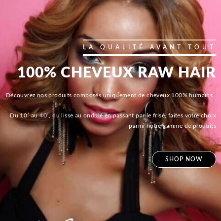
LA QUALITÉ AVANT TOUT
100% CHEVEUX RAW HAIR
Découvrez nos produits composés uniquement de cheveux 100% humains.
Du 10′ au 40′, du lisse au ondulé en passant par le frisé, faites votre choix
parmi notre gamme de produits
SHOP NOW