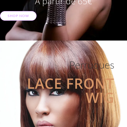
A partir de 65€
SHOP NOW
Perruques
LACE FRONT
WIG