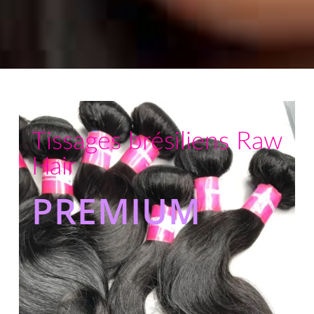
Tissages brésiliens Raw
Hair
PREMIUM