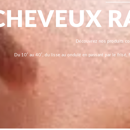
CHEVEUX R
Découvrez nos produits 
Du 10′ au 40′, du lisse au ondulé en passant par le frisé,