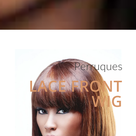
Perruques
LACE FRONT
WIG