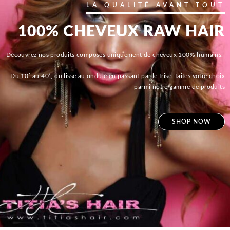
LA QUALITÉ AVANT TOUT
100% CHEVEUX RAW HAIR
Découvrez nos produits composés uniquement de cheveux 100% humains.
Du 10′ au 40′, du lisse au ondulé en passant par le frisé, faites votre choix
parmi notre gamme de produits
SHOP NOW