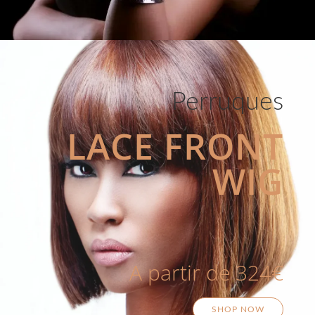
Perruques
LACE FRONT
WIG
A partir de 324€
SHOP NOW