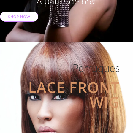
A partir de 65€
SHOP NOW
Perruques
LACE FRONT
WIG