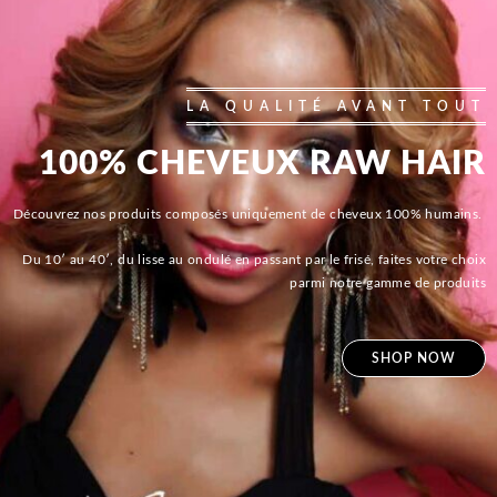
LA QUALITÉ AVANT TOUT
100% CHEVEUX RAW HAIR
Découvrez nos produits composés uniquement de cheveux 100% humains.
Du 10′ au 40′, du lisse au ondulé en passant par le frisé, faites votre choix
parmi notre gamme de produits
SHOP NOW