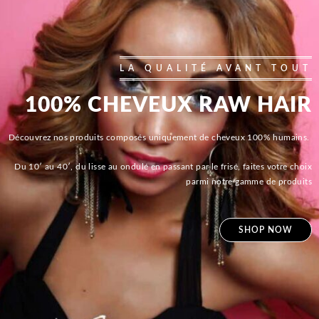
LA QUALITÉ AVANT TOUT
100% CHEVEUX RAW HAIR
Découvrez nos produits composés uniquement de cheveux 100% humains.
Du 10′ au 40′, du lisse au ondulé en passant par le frisé, faites votre choix
parmi notre gamme de produits
SHOP NOW