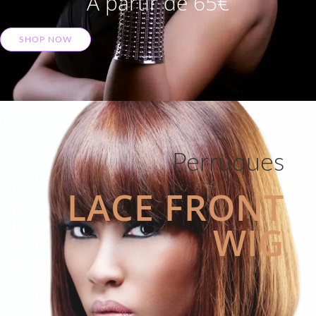
A partir de 65€
SHOP NOW
Perruques
LACE FRONT
WIG