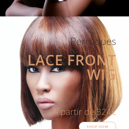
Perruques
LACE FRONT
WIG
A partir de 324€
SHOP NOW