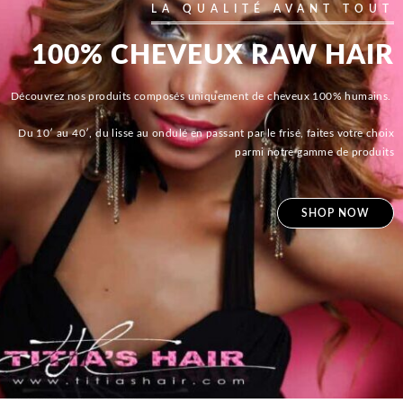
LA QUALITÉ AVANT TOUT
100% CHEVEUX RAW HAIR
Découvrez nos produits composés uniquement de cheveux 100% humains.
Du 10′ au 40′, du lisse au ondulé en passant par le frisé, faites votre choix
parmi notre gamme de produits
SHOP NOW