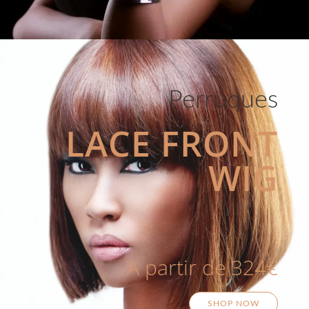
Perruques
LACE FRONT
WIG
A partir de 324€
SHOP NOW