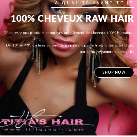
LA QUALITÉ AVANT TOUT
100% CHEVEUX RAW HAIR
Découvrez nos produits composés uniquement de cheveux 100% humains.
Du 10′ au 40′, du lisse au ondulé en passant par le frisé, faites votre choix
parmi notre gamme de produits
SHOP NOW