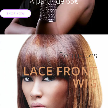
A partir de 65€
SHOP NOW
Perruques
LACE FRONT
WIG