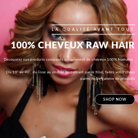
LA QUALITÉ AVANT TOUT
100% CHEVEUX RAW HAIR
Découvrez nos produits composés uniquement de cheveux 100% humains.
Du 10′ au 40′, du lisse au ondulé en passant par le frisé, faites votre choix
parmi notre gamme de produits
SHOP NOW