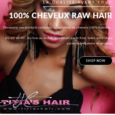
LA QUALITÉ AVANT TOUT
100% CHEVEUX RAW HAIR
Découvrez nos produits composés uniquement de cheveux 100% humains.
Du 10′ au 40′, du lisse au ondulé en passant par le frisé, faites votre choix
parmi notre gamme de produits
SHOP NOW