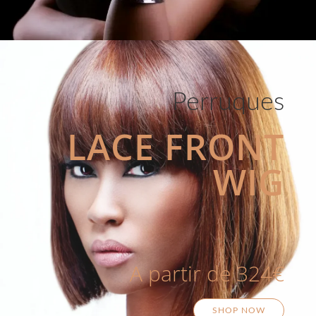
Perruques
LACE FRONT
WIG
A partir de 324€
SHOP NOW