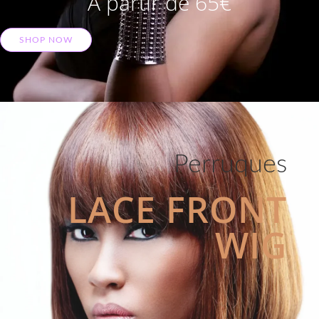
A partir de 65€
SHOP NOW
Perruques
LACE FRONT
WIG