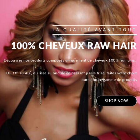
LA QUALITÉ AVANT TOUT
100% CHEVEUX RAW HAIR
Découvrez nos produits composés uniquement de cheveux 100% humains.
Du 10′ au 40′, du lisse au ondulé en passant par le frisé, faites votre choix
parmi notre gamme de produits
SHOP NOW