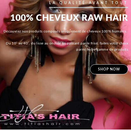
LA QUALITÉ AVANT TOUT
100% CHEVEUX RAW HAIR
Découvrez nos produits composés uniquement de cheveux 100% humains.
Du 10′ au 40′, du lisse au ondulé en passant par le frisé, faites votre choix
parmi notre gamme de produits
SHOP NOW