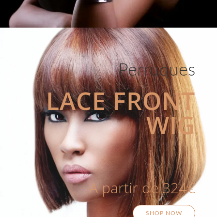
Perruques
LACE FRONT
WIG
A partir de 324€
SHOP NOW