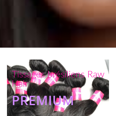
Tissages brésiliens Raw
Hair
PREMIUM