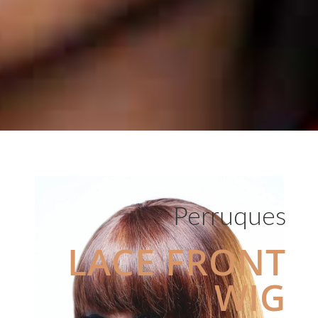
Perruques
LACE FRONT
WIG