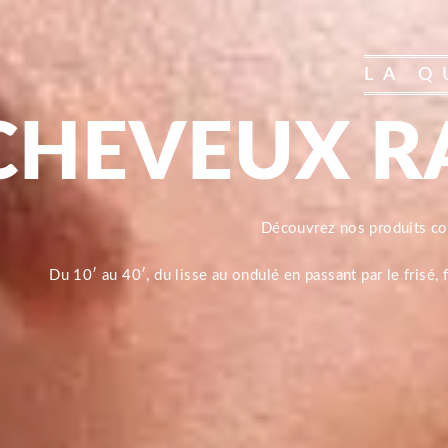
LA Q
CHEVEUX R
Découvrez nos produits 
Du 10′ au 40′, du lisse au ondulé en passant par le frisé,