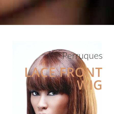
Perruques
LACE FRONT
WIG