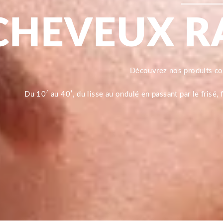
CHEVEUX R
Découvrez nos produits 
Du 10′ au 40′, du lisse au ondulé en passant par le frisé,