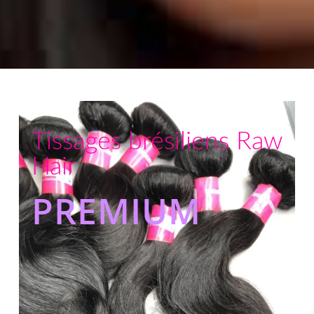
Tissages brésiliens Raw
Hair
PREMIUM