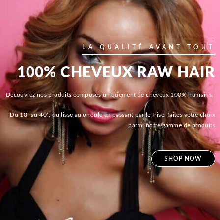
LA QUALITÉ AVANT TOUT
100% CHEVEUX RAW HAIR
Découvrez nos produits composés uniquement de cheveux 100% humains.
Du 10′ au 40′, du lisse au ondulé en passant par le frisé, faites votre choix
parmi notre gamme de produits
SHOP NOW