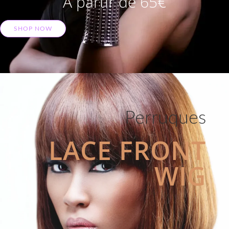
A partir de 65€
SHOP NOW
Perruques
LACE FRONT
WIG