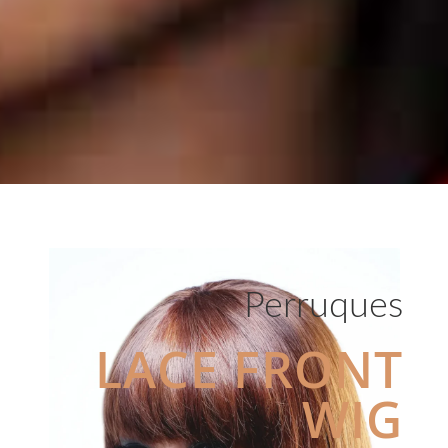
Perruques
LACE FRONT
WIG