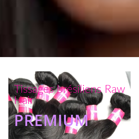
Tissages brésiliens Raw
Hair
PREMIUM