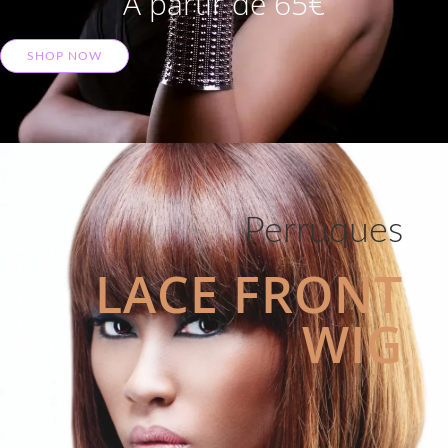
A partir de 65€
SHOP NOW
Perruques
LACE FRONT
WIG