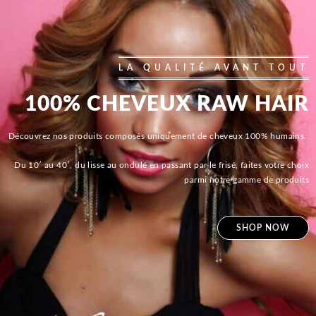
LA QUALITÉ AVANT TOUT
100% CHEVEUX RAW HAIR
Découvrez nos produits composés uniquement de cheveux 100% humains.
Du 10′ au 40′, du lisse au ondulé en passant par le frisé, faites votre choix
parmi notre gamme de produits
SHOP NOW