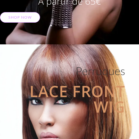
A partir de 65€
SHOP NOW
Perruques
LACE FRONT
WIG