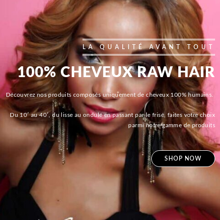
LA QUALITÉ AVANT TOUT
100% CHEVEUX RAW HAIR
Découvrez nos produits composés uniquement de cheveux 100% humains.
Du 10′ au 40′, du lisse au ondulé en passant par le frisé, faites votre choix
parmi notre gamme de produits
SHOP NOW