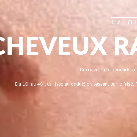
LA Q
CHEVEUX R
Découvrez nos produits 
Du 10′ au 40′, du lisse au ondulé en passant par le frisé,