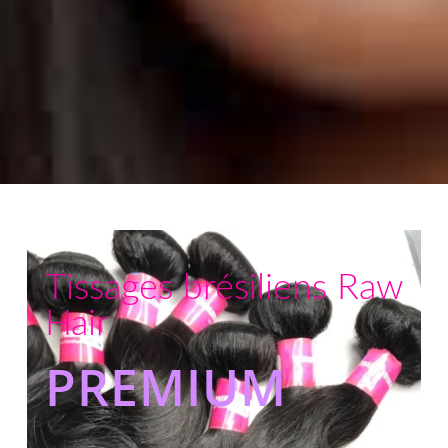
Tissages brésiliens Raw
Hair
PREMIUM