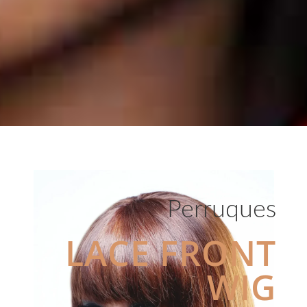
Perruques
LACE FRONT
WIG