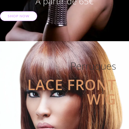
A partir de 65€
SHOP NOW
Perruques
LACE FRONT
WIG