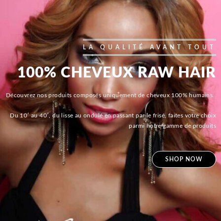
LA QUALITÉ AVANT TOUT
100% CHEVEUX RAW HAIR
Découvrez nos produits composés uniquement de cheveux 100% humains.
Du 10′ au 40′, du lisse au ondulé en passant par le frisé, faites votre choix
parmi notre gamme de produits
SHOP NOW