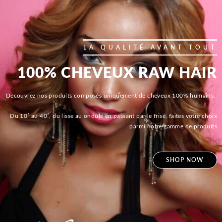
LA QUALITÉ AVANT TOUT
100% CHEVEUX RAW HAIR
Découvrez nos produits composés uniquement de cheveux 100% humains.
Du 10′ au 40′, du lisse au ondulé en passant par le frisé, faites votre choix
parmi notre gamme de produits
SHOP NOW