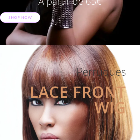
A partir de 65€
SHOP NOW
Perruques
LACE FRONT
WIG