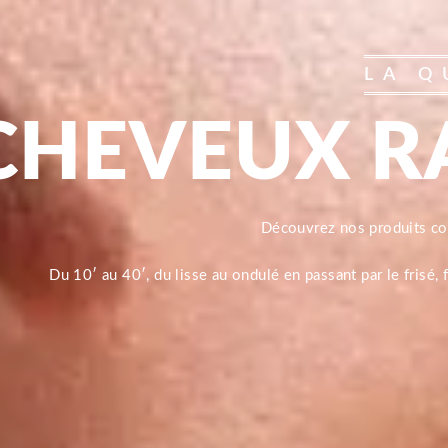
LA Q
CHEVEUX R
Découvrez nos produits 
Du 10′ au 40′, du lisse au ondulé en passant par le frisé,