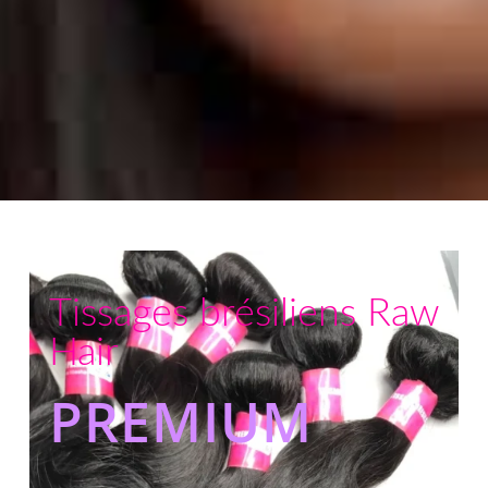
Tissages brésiliens Raw
Hair
PREMIUM