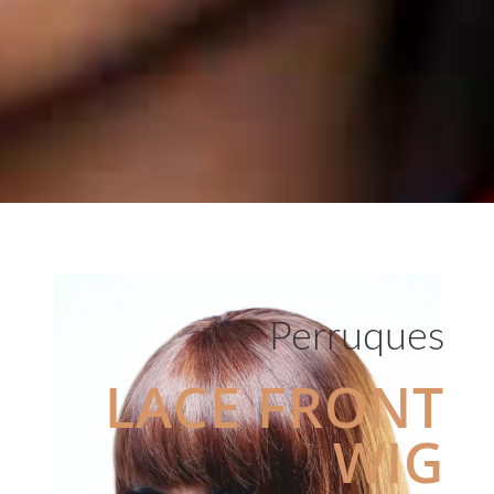
Perruques
LACE FRONT
WIG