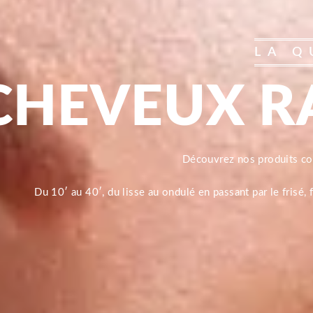
LA Q
CHEVEUX R
Découvrez nos produits 
Du 10′ au 40′, du lisse au ondulé en passant par le frisé,