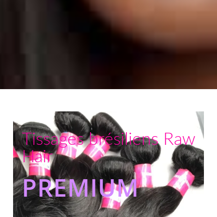
Tissages brésiliens Raw
Hair
PREMIUM