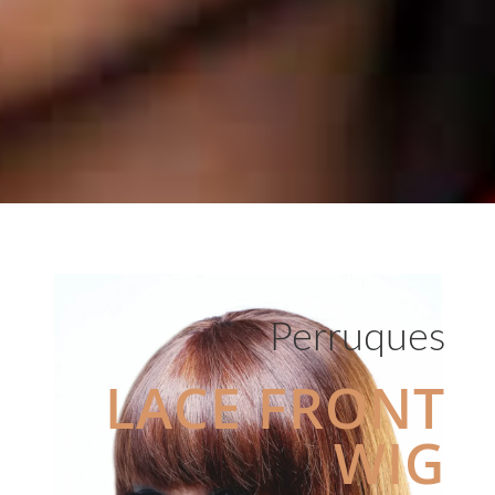
Perruques
LACE FRONT
WIG