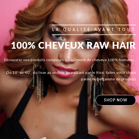
LA QUALITÉ AVANT TOUT
100% CHEVEUX RAW HAIR
Découvrez nos produits composés uniquement de cheveux 100% humains.
Du 10′ au 40′, du lisse au ondulé en passant par le frisé, faites votre choix
parmi notre gamme de produits
SHOP NOW