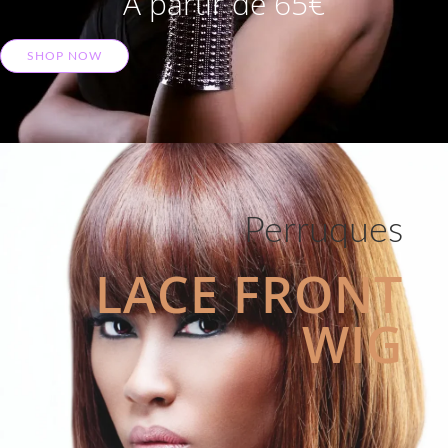
A partir de 65€
SHOP NOW
Perruques
LACE FRONT
WIG