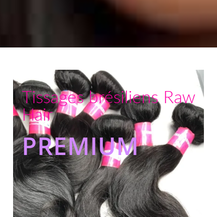
Tissages brésiliens Raw
Hair
PREMIUM