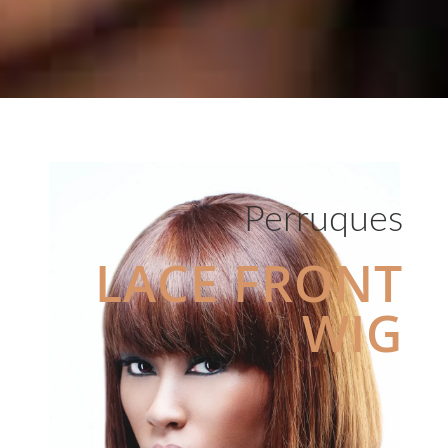
Perruques
LACE FRONT
WIG