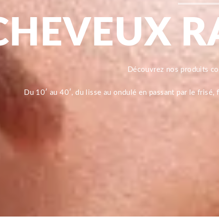
CHEVEUX R
Découvrez nos produits 
Du 10′ au 40′, du lisse au ondulé en passant par le frisé,