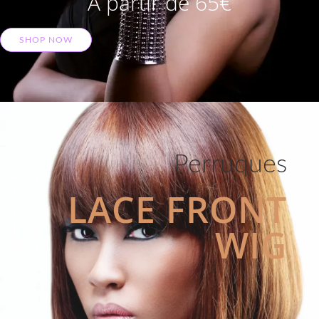
A partir de 65€
SHOP NOW
Perruques
LACE FRONT
WIG