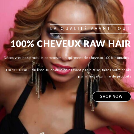
LA QUALITÉ AVANT TOUT
100% CHEVEUX RAW HAIR
Découvrez nos produits composés uniquement de cheveux 100% humains.
Du 10′ au 40′, du lisse au ondulé en passant par le frisé, faites votre choix
parmi notre gamme de produits
SHOP NOW