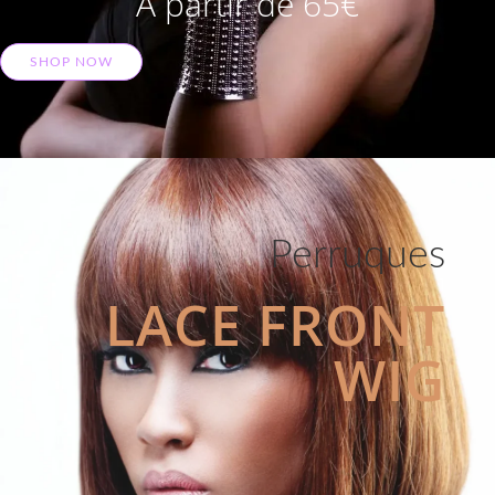
A partir de 65€
SHOP NOW
Perruques
LACE FRONT
WIG