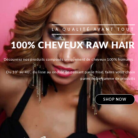
LA QUALITÉ AVANT TOUT
100% CHEVEUX RAW HAIR
Découvrez nos produits composés uniquement de cheveux 100% humains.
Du 10′ au 40′, du lisse au ondulé en passant par le frisé, faites votre choix
parmi notre gamme de produits
SHOP NOW