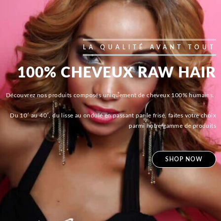
LA QUALITÉ AVANT TOUT
100% CHEVEUX RAW HAIR
Découvrez nos produits composés uniquement de cheveux 100% humains.
Du 10′ au 40′, du lisse au ondulé en passant par le frisé, faites votre choix
parmi notre gamme de produits
SHOP NOW