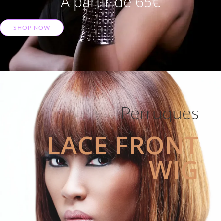
A partir de 65€
SHOP NOW
Perruques
LACE FRONT
WIG