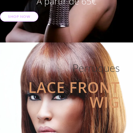
A partir de 65€
SHOP NOW
Perruques
LACE FRONT
WIG