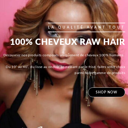
LA QUALITÉ AVANT TOUT
100% CHEVEUX RAW HAIR
Découvrez nos produits composés uniquement de cheveux 100% humains.
Du 10′ au 40′, du lisse au ondulé en passant par le frisé, faites votre choix
parmi notre gamme de produits
SHOP NOW