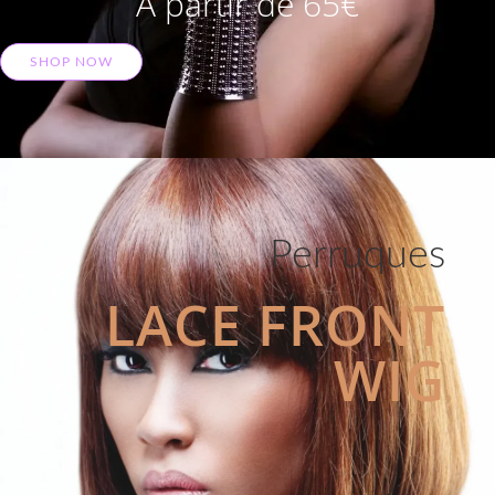
A partir de 65€
SHOP NOW
Perruques
LACE FRONT
WIG