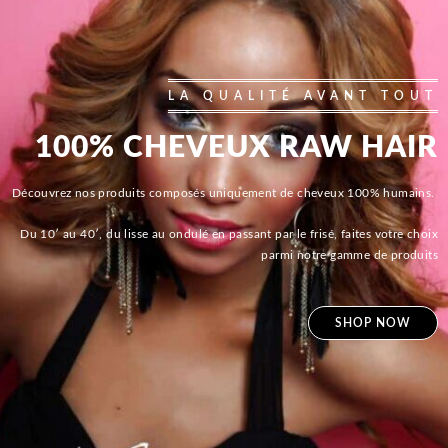
LA QUALITÉ AVANT TOUT
100% CHEVEUX RAW HAIR
Découvrez nos produits composés uniquement de cheveux 100% humains.
Du 10′ au 40′, du lisse au ondulé en passant par le frisé, faites votre choix
parmi notre gamme de produits
SHOP NOW