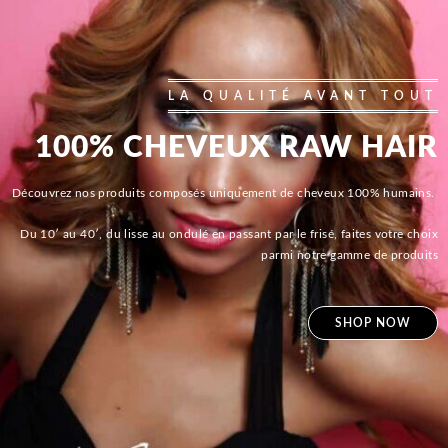
LA QUALITÉ AVANT TOUT
100% CHEVEUX RAW HAIR
Découvrez nos produits composés uniquement de cheveux 100% humains.
Du 10′ au 40′, du lisse au ondulé en passant par le frisé, faites votre choix
parmi notre gamme de produits
SHOP NOW