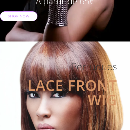
A partir de 65€
SHOP NOW
Perruques
LACE FRONT
WIG