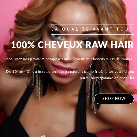
LA QUALITÉ AVANT TOUT
100% CHEVEUX RAW HAIR
Découvrez nos produits composés uniquement de cheveux 100% humains.
Du 10′ au 40′, du lisse au ondulé en passant par le frisé, faites votre choix
parmi notre gamme de produits
SHOP NOW