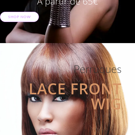
A partir de 65€
SHOP NOW
Perruques
LACE FRONT
WIG