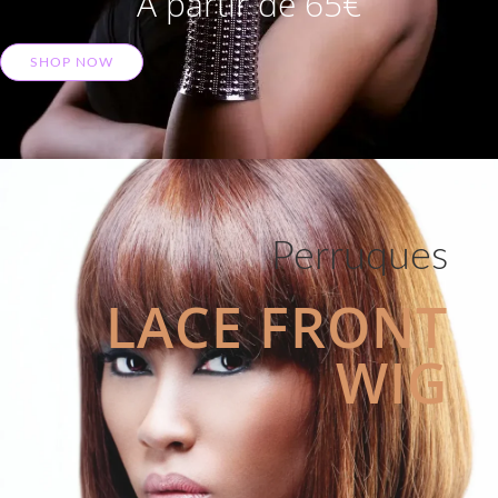
A partir de 65€
SHOP NOW
Perruques
LACE FRONT
WIG