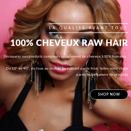
LA QUALITÉ AVANT TOUT
100% CHEVEUX RAW HAIR
Découvrez nos produits composés uniquement de cheveux 100% humains.
Du 10′ au 40′, du lisse au ondulé en passant par le frisé, faites votre choix
parmi notre gamme de produits
SHOP NOW