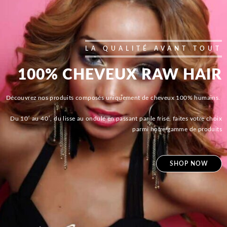
LA QUALITÉ AVANT TOUT
100% CHEVEUX RAW HAIR
Découvrez nos produits composés uniquement de cheveux 100% humains.
Du 10′ au 40′, du lisse au ondulé en passant par le frisé, faites votre choix
parmi notre gamme de produits
SHOP NOW