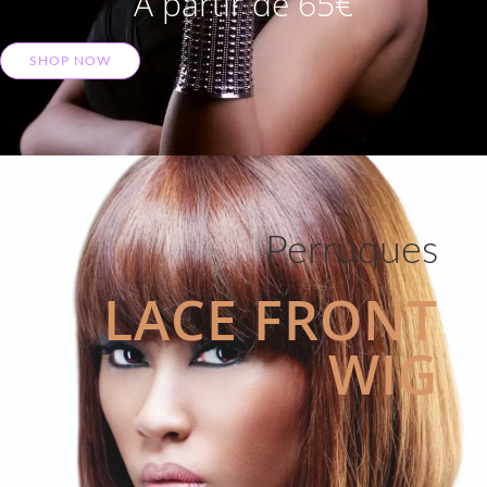
A partir de 65€
SHOP NOW
Perruques
LACE FRONT
WIG